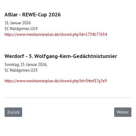
Aßlar - REWE-Cup 2026
21. Januar 2026
SC Waldgirmes U19
https://www.meinturnierplan.de/showit.php?id=1734177654
Werdorf - 5. Wolfgang-Kern-Gedächtnisturnier
Sonntag, 25. Januar 2026,
SC Waldgirmes U23
https://www.meinturnierplan.de/showit.php?id=04mf17g7e9
Vorheriger Beitrag: Testspieltermine 2026
Nächster B
Zurück
Weiter